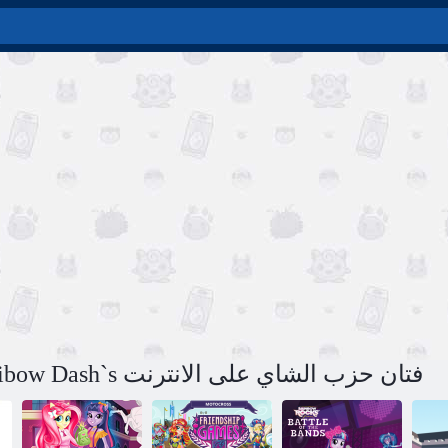
لعبة بلدي ليتل المهر: Raibow Dash`s فتان حزب الشاي على الانترنت