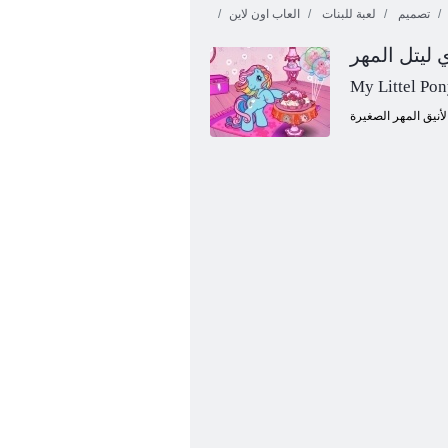
تصميم
لعبة للبنات
العاب اون لاين
My Littel Po
2 ءﺎﺘﺸﻟﺍ ءﺎﻳﺯﺃ ﺮﻬﻤﻟﺍ ﻞﺘﻴﻟ ﻱﺪﻠﺑ