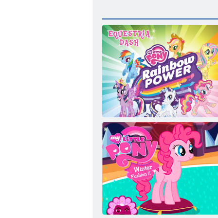
My Little Pony Rainbow Power Equestria
dash