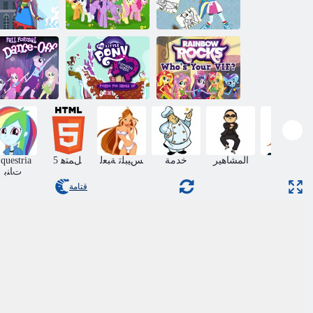
Equestria ﻦﻣ
Equestria ﻊ
ﺕﺎﻨﺒﻟﺍ ﻦﻳﻮﻠﺗ
ﺔﻳﺰﻣﺮﻟﺍ ﺓﺭﻮﺼ
ﺏﺎﺘﻛ
ﺮﻬﻤﻟﺍ ﺎﻣﺍﺭﻮﻧﺎﺑ
ﺕﺎﻨﺑ
ﺓﺮﻴﻄﻓ ﺮﺼﻨﺨﻟﺍ
؟ﻚﺑ ﺹﺎﺨﻟﺍ ﻮﻫ
ﺕﺎﻴﺘﻔﻟﺍ ﺕﺎﻴﺘﻓ
ﺮﻬﻣ ﻞﺘﻴﻟ ﺮﻬ
ﻦﻣ ﺭﻮﺨﺼﻟﺍ ﺡﺰﻗ
ﺎﻳﺮﺘﺳﻭﺮﺑ ﻞﺘﻴﻟ
ﻲﻓ ﺕﺎﻴﺘﻔﻟﺍ
ﺱﻮﻗ
ﻱﺪﻠﺑ
ﺕﺎﻴﺘﻓ ﻊﻘﺗ
ماكياج
المشاهير
خدمة
ﺲﻴﺒﻠﺗ ﺔﺒﻌﻟ
5 ﻞﻤﺘﻫ
questria
ﺕﺎﻨﺑ
قتامة