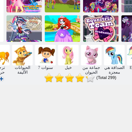
ﺔﻴﻘﻴﺳﻮﻤﻟﺍ
ﻧﺎﺻ
ﻕﺮﻔﻟﺍ ﺔﻛﺮﻌﻣ
Equestria Girls
ﻟﺍ
:ﺕﺎﻴﺘﻔﻟﺍ ﻦﻣ
ﺱﻭﺮﻛﻮﺗﻮﻣ
ﺔﺳﺭﺪﻤﻟﺍ ﻲﻓ
ﺕﺎﻴﺘﻔﻟﺍ
:ﺔﻗﺍﺪﺼﻟﺍ ﺏﺎﻌﻟﺃ
ﻝﻭﻷ ﺍ ﻡﻮﻴﻟﺍ
ﻣ
My Little Pony
Equestria ﻖﻳﺮﻓ
Equestria Girls
ﺮﻬﻤﻟﺍ ﺡﺰﻗ
ﺝﺮﺨﺗ
ﺲﻴﺒﻠﺗ
ﺱﻮﻗ
E
الصداقة هي
جماعة من
خيل
7 سنوات
الحيوانات
ترج
معجزة
الحيوان
الأليفة
حرف
(Total 299)