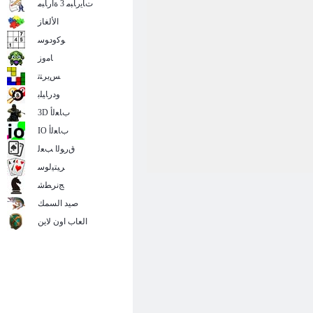
ﺕﺎﻳﺭﺎﺒﻣ 3 ﺓﺍﺭﺎﺒﻣ
الألغاز
ﻮﻛﻭﺩﻮﺳ
ﺎﻣﻭﺯ
ﺲﻳﺮﺘﺗ
ﻭﺩﺭﺎﻴﻠﺑ
3D ﺏﺎﻌﻟﺃ
IO ﺏﺎﻌﻟﺃ
ﻕﺭﻮﻟﺍ ﺐﻌﻟ
ﺮﻴﺘﻴﻟﻮﺳ
ﺞﻧﺮﻄﺷ
صيد السمك
العاب اون لاين