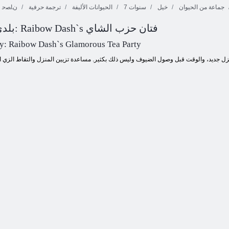
جماعة من الحيوان
خيل
7 سنوات
الحيوانات الأليفة
ترجمة حرفية
ﻥﺎﺼﺣ
بلدي ليتل المهر: Raibow Dash`s فتان حزب الشاي
ﻲﺴﺒﻟ ﺮﻬﻤﻟﺍ
ﻚﺴﻔﻨﺑ ﻥﺎﺼﺤﻟﺍ
ﻕﺎﺒﺳ ﻞﺘﻴﻟ ﻱﺪﻠﺑ
ﻢﻫﻮﺘﻳ
ءﺎﺸﻧﺇ
:ﺮﻬﻤﻟﺍ ﻱﺪﻠﺑ
ny: Raibow Dash`s Glamorous Tea Party