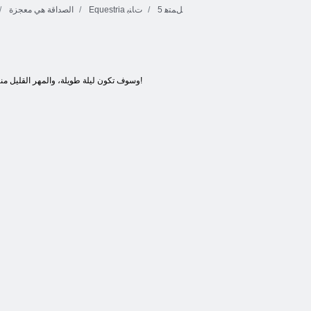
5 ﻞﻤﺘﻫ
Equestria ﺕﺎﻨﺑ
الصداقة هي معجزة
وسوف تكون ليلة طويلة، والمهر القليل منزل جديد، والوقت قبل وصول الضيوف وليس ذلك بكثير. مساعدة تزيين المنزل والتقاط الزي الأنيق المهر الصغيرة!