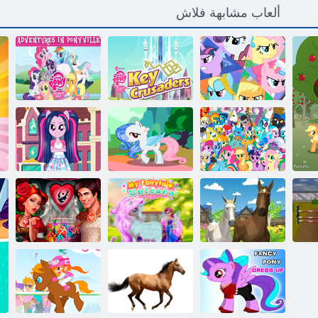
ألعاب مشابهة فلاش
ﻞﻴﻔﻴﻧﻮﺑ ﻲﻓ
ﻦﻴﻴﺴﻴﺋﺮﻟﺍ
ﺓﺮﻴﻐﺼﻟﺍ
ﻦﻴﻴﺒﻴﻠﺼﻟﺍ
ﺔﻗﺍﺪﺼﻟﺍ
لغز الجولة مع
:ﺮﻴﻐﺼﻟﺍ ﺮﻬﻤﻟﺍ
ﺔﻳﺮﺤﺴﻟﺍ
المهر
ﻱﺪﻠﺑ
ﻲﺗﺍﺮﻣﺎﻐﻣ
Ponyville
ﻒﺸﺘﻛﺍ ﺮﻴﻐﺼﻟﺍ
Fluttershy
Equestria ﺕﺎﻨﺑ
ﺮﻬﻤﻟﺍ ﻱﺪﻠﺑ
ﺱﺎﺒﻠﻟﺍﻭ ﺮﻬﻤﻟﺍ
ﺝﺮﺨﺘﻟﺍ ﻞﻔﺣ
3D ﻲﻛﺎﺤﻣ
سي iPlayer:
ﻟﺍ
ﻥﺍﻮﻴﺤﻟﺍ ﺔﻠﺋﺎﻋ
ﻥﺭﻮﻜﻴﻧﻮﻳ ﺔﻳﺍﻭﺭ
الإخلاص:
ﻥﺎﺼﺣ
ﻱﺪﻠﺑ
فرسان والاميرة