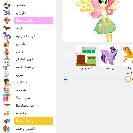
ﺕﺎﺿﺎﻳﺭ
طيران
ﺕﺎﻨﺒﻠﻟ ﺏﺎﻌﻟﺃ
ﻞﻴﺧ
ترجمة حرفية
تلبيس
باربي
طهي الطعام
ﺮﻌﺷ ﻒﻔﺼﻣ
مة
ﻥﺎﺼﺣ
تصميم
ية
تلوين
ﺏﺃ ﻚﻴﻣ
ﺓﺪﻤﺠﻣ
ﺓﺎﺘﻓ Equestria ﻚﺴﻔﻨﺑ ﻞﻌﺟ
ﺔﻧﻮﻠﻣ ﻞﺘﻛ
ﺕﺍﺭﻮﺻﺎﻨﻳﺪﻟﺍ
مغامرة
ﻦﻴﻨﺛﻻ ﺏﺎﻌﻟﺃ
الصبي و فتاة