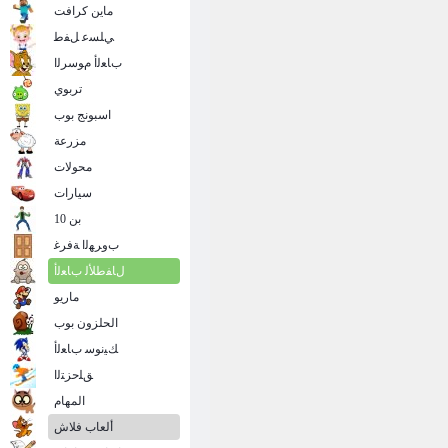
ماين كرافت
ﻲﻠﺴﻋ ﻞﻔﻃ
ﺏﺎﻌﻟﺃ ﻡﻮﺳﺮﻟﺍ
تربوي
اسبونج بوب
مزرعة
محولات
سيارات
بن 10
ﺏﻭﺮﻬﻟﺍ ﺔﻓﺮﻏ
ﻝﺎﻔﻃﻸ ﻟ ﺏﺎﻌﻟﺃ
ماريو
الحلزون بوب
ﻚﻴﻧﻮﺳ ﺏﺎﻌﻟﺃ
ﻖﻠﺣﺰﺘﻟﺍ
المهام
ألعاب فلاش