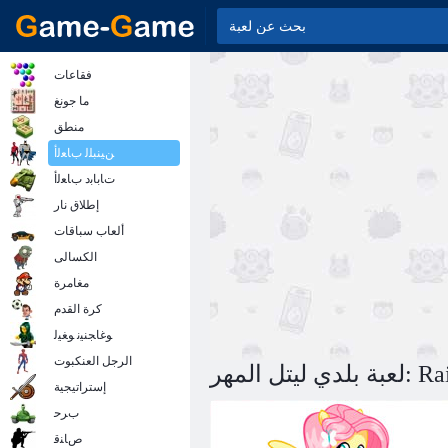
فقاعات
ما جونغ
منطق
ﻦﻴﻨﺒﻠﻟ ﺏﺎﻌﻟﺃ
ﺕﺎﺑﺎﺑﺩ ﺏﺎﻌﻟﺃ
إطلاق نار
ألعاب سباقات
الكسالى
مغامرة
كرة القدم
ﻮﻏﺎﺠﻨﻴﻧ ﻮﻐﻴﻟ
الرجل العنكبوت
إستراتيجية
ﺏﺮﺣ
ﺹﺎﻨﻗ