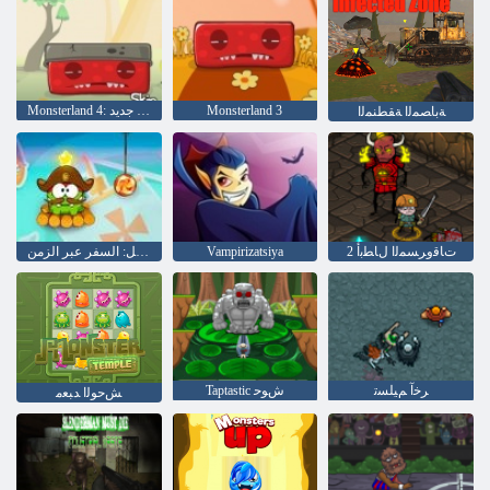
Monsterland 3
Monsterland 4: واحد المزيد من جديد
ﺔﺑﺎﺼﻤﻟﺍ ﺔﻘﻄﻨﻤﻟﺍ
2 ﺕﺎﻗﻭﺮﺴﻤﻟﺍ ﻝﺎﻄﺑﺃ
Vampirizatsiya
قطع الحبل: السفر عبر الزمن
ﺮﺧﺁ ﻢﻴﻠﺴﺗ
Taptastic ﺵﻮﺣ
ﺶﺣﻮﻟﺍ ﺪﺒﻌﻣ