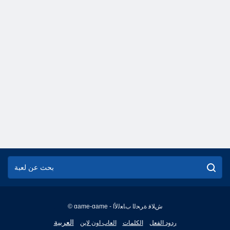
© game-game - ﺵﻼ ﻓ ﺓﺮﺤﻟﺍ ﺏﺎﻌﻟﻷ ﺍ
English
العربية
ردود الفعل
الكلمات
العاب اون لاين