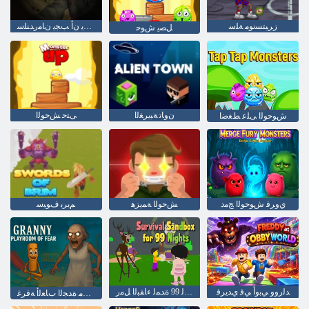
ﺯﺮﻴﺘﺴﻧﻮﻣ ﺔﻠﺳ
ﺔﻴﻋﺎﻨﺼﻟﺍ ﺕﺎﻳﺎﻔﻨﻟﺍ :ﺕﻮﻤﻳ ﻥﺃ ﺐﺠﻳ ﻥﺎﻣﺭﺪﻨﻠﺳ
ﻞﺼﻳ ﺵﻮﺣ
ﻥﻭﺎﺗ ﺔﺒﻳﺮﻐﻟﺍ
ﻰﺘﺣ ﺶﺣﻮﻟﺍ
ﺵﻮﺣﻮﻟﺍ ﻰﻠﻋ ﻂﻐﺿﺍ
ﻱﻭﺮﻓ ﺵﻮﺣﻮﻟﺍ ﺞﻣﺩ
ﺶﺣﻮﻟﺍ ﺔﻤﻳﺰﻫ
ﻢﻳﺮﺑ ﻑﻮﻴﺳ
ﺪﻟﺭﻭﻭ ﻲﺑﻭﺃ ﻲﻓ ﻱﺪﻳﺮﻓ
ﺔﻠﻴﻟ 99 ﺓﺪﻤﻟ ءﺎﻘﺒﻟﺍ ﻞﻣﺭ
ﻑﻮﺨﻟﺍ ﻦﻣ ﺓﺪﺠﻟﺍ ﺏﺎﻌﻟﺃ ﺔﻓﺮﻏ