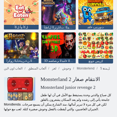
ﺕﻭﺮﻨﻳﺮﺑ ءﺎﻘﺑ
ﻞﻛﺃ ﻭﺃ ﻞﻛﺃ
ﻲﺟ ﻲﺑ ﺭﺁ 3 ﺓﺍﺭﺎﺒﻤﻟﺍ :ﺕﺎﻧﺍﺰﻧﺰﻟﺍ ﻝﺎﻄﺑﺃ
3D ﻦﻴﺟﺎﻨﻟﺍ ءﺎﻣﺪﻟﺍ ﻲﺻﺎﺼﻣ
ﺯﻮﻨﻜﻟﺍ ﻦﻋ ﻦﻴﺜﺣﺎﺒﻟﺍ ﺯﻮﻛﺭﺃ
كريس جونغ
5 ﻞﻤﺘﻫ
Monsterlend
وحوش
لغز
ألعاب المنطق
العاب اون لاين
Monsterland الانتقام صغار 2
Monsterland junior revenge 2
كل صباح والدتي وحدة يستيقظ مع الأمل في أن لها طفل
جامحة يأتي إلى رشده ولم يعد السكان يشعرون بالقلق
Monstlenda. لكن في كل مرة لا تبرير آمالها، منذ الشارع يمكن أن يسمع صرخات
الجيران الغاضبين، والتي أيقظت بالفعل وحوش صغيرة كتلة. لعب مع حولها.