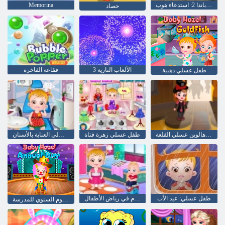
الكونغ فو باندا 2: استدعاء هوب
Memorina
حصاد
الألعاب النارية 3
فقاعة الفاخرة
طفل عسلي ذهبية
طفل هالوين عسلي القلعة
طفل عسلي زهرة فتاة
طفل عسلي العناية بالأسنان
طفل عسلي: عيد الأب
طفل عسلي: يوم في رياض الأطفال
طفل عسلي: اليوم السنوي للمدرسة