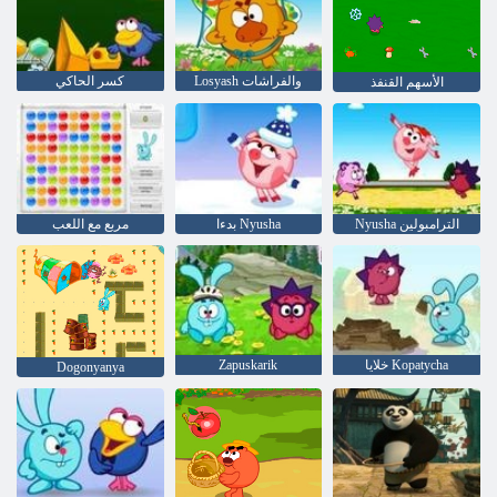
Losyash والفراشات
كسر الحاكي
الأسهم القنفذ
Nyusha الترامبولين
بدءا Nyusha
مربع مع اللعب
خلايا Kopatycha
Zapuskarik
Dogonyanya