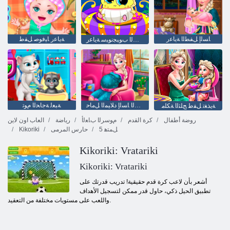
ﺎﺴﻟﺇ ﻞﻔﻄﻟﺍ ﺔﻳﺎﻋﺭ
ﺔﻳﺎﻋﺭ ﺎﻴﻓﻮﺻ ﻞﻔﻃ
ﻞﻔﻄﻟﺍ ﺏﻮﺒﺠﻧﻮﺒﺳ ﺔﻳﺎﻋﺭ
ﻞﻔﻄﻟﺍ ﺎﺴﻟﺇ ﺩﻼ ﻴﻤﻟﺍ ﻞﻣﺎﺣ
ﺔﺒﻌﻟ ﺔﺟﺎﺤﻟﺍ ﻡﻮﺗ
ﺔﻳﺬﻐﺗ ﻞﻔﻃ ﺞﻠﺜﻟﺍ ﺔﻜﻠﻣ
روضة أطفال
كرة القدم
ﻡﻮﺳﺮﻟﺍ ﺏﺎﻌﻟﺃ
رياضة
العاب اون لاين
5 ﻞﻤﺘﻫ
حارس المرمى
Kikoriki
Kikoriki: Vratariki
Kikoriki: Vratariki
أشعر بأن لاعب كرة قدم حقيقية! تدريب قدرتك على
تطبيق الحيل ذكي، حاول قدر ممكن لتسجيل الأهداف
واللعب على مستويات مختلفة من التعقيد.