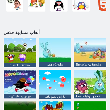
ألعاب مشابهة فلاش
Brosayka مع Smeshariki
دقيقة Croche
Kikoriki: Navarik
Croche والقنفذ جمع الهدايا
دبوس يمسك كريم
باراش يجمع باقة