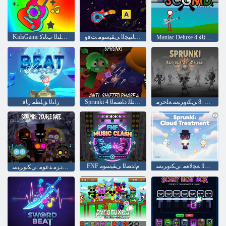
ﻝﺎﻔﻃﻸ ﻟ ﺭﺎﺘﻴﺠﻟﺍ ﻰﻘﻴﺳﻮﻣ ﺖﻗﻭ
KidsGame ﻦﻣ ﻦﻳﻮﻠﺘﻟﺍ ﺏﺎﺘﻛ
Maniac Deluxe 4 ﺔﻧﻮﻨﺠﻤﻟﺍ ﺭﺎﺘﻴﻐﻟﺍ ﺔﻘﺋﺎﻓ
ﺐﻴﺌﻛﻭ ﺏﻭﺮﻀُﻣ :8 ﻲﻜﻧﻭﺮﺒﺳ ﺔﻠﺣﺮﻣ
Sprunki 4 ﺔﻠﺣﺮﻤﻟﺍ :ﻝﻮﺤﺘﻠﻟ ﺩﺎﻀﻤﻟﺍ
ﺭﺎﻨﻟﺍ ﻖﻠﻄﻣ ﺯﺎﻓ
ﺔﺑﺎﺤﺴﻟﺍ ﺔﺠﻟﺎﻌﻣ :ﻲﻜﻧﻭﺮﺒﺳ
FNF ﻡﺍﺪﺼﻟﺍ ﻰﻘﻴﺳﻮﻣ
ﺝﻭﺩﺰﻣ ﺪﻋﻮﻣ :ﻲﻜﻧﻭﺮﺒﺳ