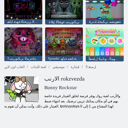
ﺔﻫﻮﺒﺸﻣ :ﻲﻜﻴﺠﻠﺑ ﻚﻧﺮﻓ
ﻲﻨﻃﻮﻟﺍ ﺮﻳﺮﺤﺘﻟﺍ ﺔﻬﺒﺟ ﺎﻳﺎﻘﺑ
ﻲﻜﻧﻭﺮﺒﺳ ءﻮﺠﻠﻟﺍ ﺝﻼ ﻋ
Sprunki: ﺔﺌﻴﺳ ﻦﻜﻟﻭ ﻝﻮﺤﺘﻠﻟ ﺓﺩﺎﻀﻣ ﺔﻳﺎﻬﻧ
3 ﺔﻟﻮﺤﺘﻤﻟﺍ ﺔﻴﻌﺒﺴﻟﺍ ﺔﻠﺣﺮﻤﻟﺍ :ﻲﻜﻧﻭﺮﺒﺳ
ﻲﻧﺎﻏﻷ ﺍﻭ ﻰﻘﻴﺳﻮﻤﻟﺍ - ﻮﻧﺎﻴﺒﻟﺍ ﻝﺎﻔﻃﺃ
5 ﻞﻤﺘﻫ
قيثارة
موسيقي
لعبة للبنات
العاب اون لاين
الارنب rokzvezda
Bunny Rockstar
والأرنب لعبة روك يوفر فرصة لخلق الغيتار فريدة خاصة
بهم في أي مكان يمكنك تزيين ترضيك. بعد انتهاء ضبط
الغيتار على ذلك، وأنت يمكن أن تقوم به. Ipolzuyutsya لهذا المفتاح من 1 إلى 0.