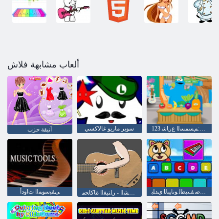
ألعاب مشابهة فلاش
ﻰﻘﻴﺳﻮﻤﻟﺍ ﺶﺣﻮﻟﺍ :ﻢﺴﻤﺴﻟﺍ ﻉﺭﺎﺷ 123
سوبر ماريو غالاكسي
أنيقة حزب
ﺮﻴﻐﺻ ﻒﻴﻄﻟ ﻮﻧﺎﻴﺒﻟﺍ ﻱﺪﻠﺑ
ﻰﻘﻴﺳﻮﻤﻟﺍ ﺕﺍﻭﺩﺃ
ﻱﺮﻴﺒﻴﺴﻟﺍ ﺮﻳﺮﺸﻟﺍ - ﺭﺎﺘﻴﻐﻟﺍ ﺓﺎﻛﺎﺤﻣ