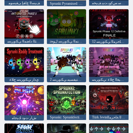
ﺲﻜﻴﻣ ﻲﻜﻧﺍﺮﺒﺳ ﺲﻛﻮﺑ ﺖﻴﺑ ﻒﻴﺨﻣ
ﻒﻴﺴﻟﺍ ﻉﺎﻘﻳﺇ ﻰﻘﻴﺳﻮﻣ
Sprunki Pyramixed: ﺲﻛﻮﻠﻳﺩ ﺲﻴﻨﻴﻣ ﻞﺘﻴﻟ ﻦﻜﻟ
ﻲﻘﻄﻨﻤﻟﺍ ﻲﻜﻧﻭﺮﺒﺳ ﻝﻮﺤﺗ
ﺔﺴﻣﺎﺨﻟﺍ ﺔﻠﺣﺮﻤﻟﺍ :ﻝﻮﺤﺘﻠﻟ ﺩﺎﻀﻤﻟﺍ ﻲﻜﻧﻭﺮﺒﺳ
12 ﺔﻴﺋﺎﻬﻨﻟﺍ ﺔﻠﺣﺮﻤﻟﺍ ﻲﻜﻧﻭﺮﺒﺳ
ﺔﻳﺩﺭﻮﻟﺍ ﻦﻴﻌﻟﺍ ﺝﻼ ﻋ :ﻲﻜﻧﻭﺮﺒﺳ
2 ﺲﻜﻴﻤﺘﻴﻔﺴﻴﻣ ﻲﻜﻧﻭﺮﺒﺳ
ﻱﺩﺍﺭ ﻲﻜﻧﻭﺮﺒﺳ ﺝﻼ ﻋ
Türk Jevinـﻟ ﺎﻬﻤﻴﻤﺼﺗ ﺩﺎﻌُﻤﻟﺍ ﺔﻌﺳﺎﺘﻟﺍ ﺔﻠﺣﺮﻤﻟﺍ
Sprunki: Sprunkfection ﻥﻵ ﺍ ﻢﻟﺎﻌﻟﺍ ﺔﻳﺎﻬﻧ!
ﺵﺍﺭ ﺕﻭﺩ ﻚﻴﺟﺎﻣ