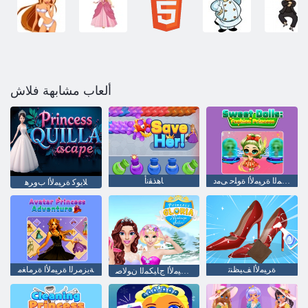
ألعاب مشابهة فلاش
ﺔﺿﻮﻤﻟﺍ ﺓﺮﻴﻣﻷ ﺍ ﺓﻮﻠﺣ ﻰﻣﺩ
ﺎﻫﺬﻘﻧﺃ
ﻼ ﻳﻮﻛ ﺓﺮﻴﻣﻷ ﺍ ﺏﻭﺮﻫ
ﺓﺮﻴﻣﻷ ﺍ ﻒﻴﻈﻨﺗ
ﺔﻳﺰﻣﺮﻟﺍ ﺓﺮﻴﻣﻷ ﺍ ﺓﺮﻣﺎﻐﻣ
ﺎﻳﺭﻮﻠﻏ ﺓﺮﻴﻣﻷ ﺍ ﺝﺎﻴﻜﻤﻟﺍ ﻥﻮﻟﺎﺻ