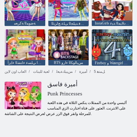
InstaGirls ﺱﺎﺒﻠﻟﺍﻭ ﺩﻼ ﻴﻤﻟﺍ ﺪﻴﻋ
ﺔﺿﻮﻤﻟﺍ ﺔﻛﺮﻌﻣ
ءﺎﺘﺸﻟﺍ ﻞﺼﻓ ﻲﻓ ﺪﻴﻠﺠﻟﺍ ﻰﻠﻋ ﺞﻟﺰﺘﻟﺍ
BTS ﺲﻴﻟﺍﻮﻜﻟﺍ ءﺍﺭﻭ
ﻞﻔﻄﻟﺍ ﻲﻠﺴﻋ ءﺎﺘﺸﻟﺍ ءﺎﻳﺯﺃ
Fireboy ﻭ Watergirl 4: Crystal Temple
5 ﻞﻤﺘﻫ
أميرة
ﺲﻴﺒﻠﺗ ﺔﺒﻌﻟ
لعبة للبنات
العاب اون لاين
أميرة فاسق
Punk Princesses
ألبسي واحدة من الممثلات ينكس الثلاثة في هذه اللعبة
على الانترنت. العثور على فتاة اختارت الزي المناسب
للمرحلة وانقر فوق الزر عرض لعرض النتيجة على الشاشة.