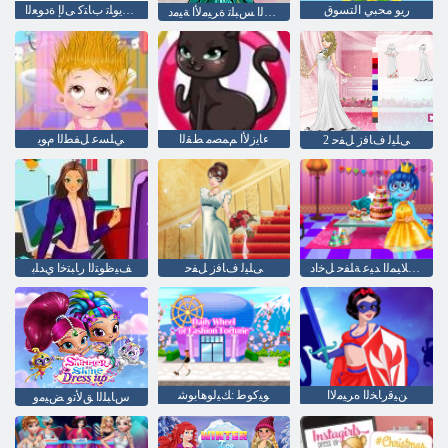
ريو محبي التسوق
ﺔﺳﺭﺪﻤﻟﺎﺑ ﺓﺮﻴﻣﻷ ﺍ ﻦﻳﻮﻠﺗ ﺏﺎﺘﻛ ﻰﻟﺇ ﺓﺩﻮﻌﻟﺍ
ﻝﺎﻤﺠﻟﺍ ﺲﺒﻠﺗ ﺓﺮﻴﻣﻷ ﺍ ﺔﻴﻣﺩ
ءﺎﻳﺯﻷ ﺍ ﻢﻤﺼﻣ ﻂﻘﻟﺍ
ﻲﻠﺴﻋ ﻞﻔﻄﻟﺍ ﻡﻮﻳ
2 ﻰﻠﻴﻟ ﻑﺎﻓﺯ ﻞﻔﺣ
ﺝﺭﺎﺧ ﺩﻼ ﻴﻤﻟﺍ ﺪﻴﻋ ﺔﻠﻔﺣ ﻞﺧﺍﺩ
ﻰﻠﻴﻟ ﻑﺎﻓﺯ ﻞﻔﺣ
ﻒﻴﻇﻮﺘﻟﺍ ﺭﺎﺒﺘﺧﺍ ﻱﺪﻠﺑ
ﻦﻴﻗﺭﺎﺨﻟﺍ ﻩﺮﻴﻣﻻ ﺍ
ﻮﻴﻛﻮﻃ :ﻚﻴﻟﻮﻫﺎﺑﻮﺷ
ﺱﺎﺒﻠﻟﺍ ﻖﻟﺄﺗﻭ ﺾﻴﻣﻭ