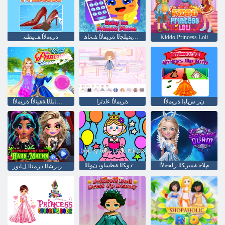
ﻞﻔﻄﻟﺍ ﺔﻳﺪﻴﻠﺠﻟﺍ ﺓﺮﻴﻣﻷ ﺍ ﻒﺗﺎﻫ
ﺓﺮﻴﻣﻷ ﺍ ﻒﻴﻈﻨﺗ
Kiddo Princess Loli
ﻥﺭ ﺱﺎﺒﻟ ﺓﺮﻴﻣﻷ ﺍ
ﺓﺮﻴﻣﻷ ﺍ ءﺍﺪﺗﺭﺍ
ﺝﺎﻴﻜﻤﻟﺍﻭ ﺱﺎﺒﻠﻟﺍ ﺔﻘﻴﻧﻷ ﺍ ﺓﺮﻴﻣﻷ ﺍ
ﻡﻼ ﺟ ﺔﻤﻳﺮﻜﻟﺍ ﺭﺎﺠﺣﻷ ﺍ
ﺓﺮﻴﻐﺻ ﺓﺮﻴﻣﺃ :ﺩﻮﻜﻟﺍ ﺔﻄﺳﺍﻮﺑ ﻥﻮﻠﻟﺍ
ﺮﺤﺴﻟﺍ ﺮﻳﺮﺸﻟﺍ ﺩﺮﻤﺘﻟﺍ ﻝﺎﻳﻭﺭ