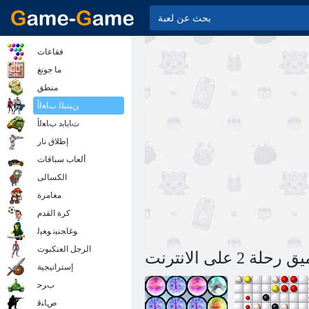
فقاعات
ما جونغ
منطق
ﻦﻴﻨﺒﻠﻟ ﺏﺎﻌﻟﺃ
ﺕﺎﺑﺎﺑﺩ ﺏﺎﻌﻟﺃ
إطلاق نار
ألعاب سباقات
الكسالى
مغامرة
كرة القدم
ﻮﻏﺎﺠﻨﻴﻧ ﻮﻐﻴﻟ
الرجل العنكبوت
ة 2 على الانترنت
إستراتيجية
ﺏﺮﺣ
ﺹﺎﻨﻗ