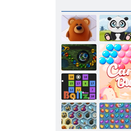
خطوط
الباندا
الحيوانات
2 ﻖﻟﺄﺘﻟﺍ
ﺖﻧﺮﺘﻧﻻ ﺍ ﻰﻠﻋ
ﺰﻟﺎﺑ