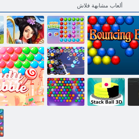
ألعاب مشابهة فلاش
ﺔﻳﺮﺤﺳ ﻁﻮﻄﺧ
كنوز آسيا
ﺩﻼ ﻴﻤﻟﺍ ﺪﻴﻋ ﺭﺎﻨﻟﺍ
ﻖﻠﻄﻣ ﺔﻋﺎﻘﻓ
حيوية كرات
3D ﺓﺮﻜﻟﺍ ﺔﻣﻮﻛ
ﺖﻴﻫ ﺔﻋﺎﻘﻓ