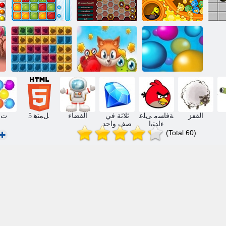
فقاعة الارتباك
اللونيات
Tirvik
نقاط
سلالات شعبية
كتل الغابة
القفز
ﺔﻓﺎﺴﻣ ﻰﻠﻋ
ثلاثة في
الفضاء
5 ﻞﻤﺘﻫ
ﺕﺍ
ءﺍﺪﺘﺑﺍ
صف واحد
(Total 60)