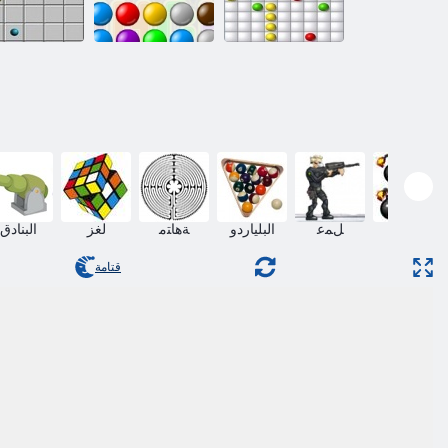
التفاعل
ممر خطوط
المتسلسل
خط 98
تدمير
ﻞﻤﻋ
البلياردو
ﺔﻫﺎﺘﻣ
لغز
البنادق
قتامة