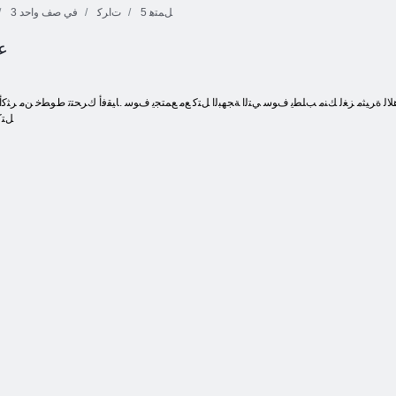
5 ﻞﻤﺘﻫ
ﺕﺍﺮﻛ
3 في صف واحد
عم
ﺔﻋﺎﻘﻓ ﻯﻮ
ﻞﺘﻛ