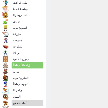
ماين كرافت
ﻲﻠﺴﻋ ﻞﻔﻃ
ﺏﺎﻌﻟﺃ ﻡﻮﺳﺮﻟﺍ
تربوي
اسبونج بوب
مزرعة
محولات
سيارات
بن 10
ﺏﻭﺮﻬﻟﺍ ﺔﻓﺮﻏ
ﻝﺎﻔﻃﻸ ﻟ ﺏﺎﻌﻟﺃ
ماريو
الحلزون بوب
ﻚﻴﻧﻮﺳ ﺏﺎﻌﻟﺃ
ﻖﻠﺣﺰﺘﻟﺍ
المهام
ألعاب فلاش