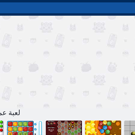
لعبة عميق رحل