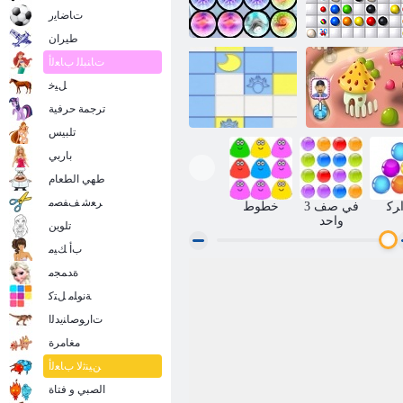
ﺕﺎﺿﺎﻳﺭ
طيران
ﺕﺎﻨﺒﻠﻟ ﺏﺎﻌﻟﺃ
ﻞﻴﺧ
مانع الرخام
الخاص بك
الباردة فيوجن
ترجمة حرفية
تلبيس
باربي
طهي الطعام
الصخور علا هلام
ﺮﻌﺷ ﻒﻔﺼﻣ
ﺮﻛ
3 في صف
خطوط
واحد
تلوين
ﺏﺃ ﻚﻴﻣ
ﺓﺪﻤﺠﻣ
ﺔﻧﻮﻠﻣ ﻞﺘﻛ
ﺕﺍﺭﻮﺻﺎﻨﻳﺪﻟﺍ
مغامرة
ﻦﻴﻨﺛﻻ ﺏﺎﻌﻟﺃ
الصبي و فتاة