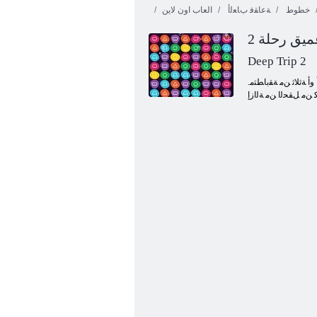
خطوط
ﺔﻋﺎﻘﻓ ﺏﺎﻌﻟﺃ
العاب اون لاين
يق رحلة 2
كنوز البحر
ﻠﺣ
فرويتا الإزدحام
الصوفي
Deep Trip 2
.ﺎﻨﺘﺒﻌﻟ ﻲﻓ ءﺍﻮﺳ ، ﺓﺪﻳﺪﺟ ﺕﺎﻗﺍﺪﺻ ﻦﻳﻮﻜﺗﻭ ، ﺱﺎﻨﻟﺍ ﻡﺎﻤﺘﻫﻼ ﻟ ﺔﻴﺒﻠﺗ ﻝ ﺎﻀﻳﺃ ﻦﻜﻟﻭ ، ﻡﺎﻤﺘ .ﻡﺎﻤﺘﻫﻼ ﻟ ﺓﺮﻴﺜﻣ ﺰﻐﻟ ﻚﻨﻣ ﺐﻠﻄﻳ ﻑﻮﺳ ﻲﺘﻟﺍ ﺔﺠﻬﺒﻟﺍ ﻞﺘﻛ ﻊﻣ ﻊﻤﺘﺠﻳ ﻑﻮﺳ .ﺎﻴﻘﻓﺃ ﻙﺮﺤﺘﺗ ﻁﻮﻄﺧ ﻦﻣ ﺮﺜﻛﺃ ﻭﺃ ﺔﺛﻼ ﺛ ﻦﻣ ﺔﻘﺑﺎﻄﺘﻣ
 ﻦﻣ ﻞﻘﺤﻟﺍ ﻦﻣ ﺔﻟﺍﺯﺇ