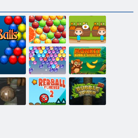
ﺔﺼﻗ​​ ﺏﻮﺒﻟﺍ
ﺔﻋﺭﺰﻣ ﻝﺎﻘﺗﺮﺒﻟﺍ
ﺔﻋﺎﻘﻓ
Null ﺭﺎﻨﻟﺍ ﻖﻠﻄﻣ
ﺩﻼ ﻴﻤﻟﺍ ﺪﻴﻋ
ﺔﻋﺎﻘﻓ ﺩﺮﻗ
ﺕﺎﻋﺎﻘﻓ
2 ﺪﺑﻸ ﻟ ءﺍﺮﻤﺤﻟﺍ
3D ﻊﻗﺪﻤﻟﺍ
3D ﺔﻋﺎﻘﻓ ﺝﺮﺑ
ﺓﺮﻜﻟﺍ
ﻊﻗﺪﻤﻟﺍ