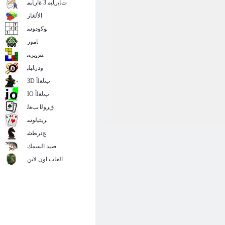
ﺕﺎﻳﺭﺎﺒﻣ 3 ﺓﺍﺭﺎﺒﻣ
الألغاز
ﻮﻛﻭﺩﻮﺳ
ﺎﻣﻭﺯ
ﺲﻳﺮﺘﺗ
ﻭﺩﺭﺎﻴﻠﺑ
3D ﺏﺎﻌﻟﺃ
IO ﺏﺎﻌﻟﺃ
ﻕﺭﻮﻟﺍ ﺐﻌﻟ
ﺮﻴﺘﻴﻟﻮﺳ
ﺞﻧﺮﻄﺷ
صيد السمك
العاب اون لاين