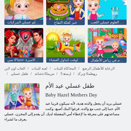
طفل معرض العلوم عسلي اللعب
الطفل يتعلم عسلي المركبات
خبز كعكة التفاح
طفل عسلي: الوقت لتناول العشاء
سي iPlayer: الإخلاص: فرسان والاميرة
طفل عسلي: يوم في رياض الأطفال
الرعاية للأطفال الرضع
المحاكاة للبنات
لعبة للبنات
العاب اون لاين
ﺮﻬﻈﻤﻟﺍ ﻱﺮﻛﺫ
5 ﻞﻤﺘﻫ
ﺲﻤﻠﻟﺍ ﺔﺷﺎﺷ
طفل عسلي
طفل عسلي عيد الأم
Baby Hazel Mothers Day
عسلي يريد أن يجعل والدته هدية، لأنه سيكون قريبا عيد
الأم. جنبا إلى جنب مع والده، فرغوا البنك أصبع، وكنت
مساعدتهم على معرفة ما لإعطاء أمي المفضلة لديك. أن يقدم إلى المخزن، عسلي
يعرف ما لشراء.