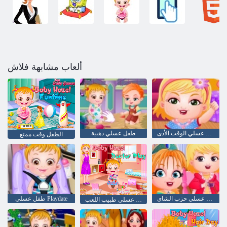
ألعاب مشابهة فلاش
طفل عسلي الوقت الأذى
طفل عسلي ذهبية
الطفل وقت ممتع
طفل عسلي حزب الشاي
طفل عسلي Playdate
طفل عسلي طبيب اللعب