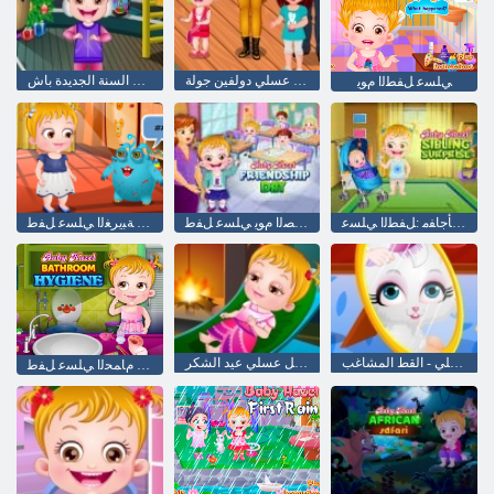
طفل عسلي دولفين جولة
طفل عسلي السنة الجديدة باش
ﻲﻠﺴﻋ ﻞﻔﻄﻟﺍ ﻡﻮﻳ
ﺓﻮﺧﻷ ﺍ ﺓﺄﺟﺎﻔﻣ :ﻞﻔﻄﻟﺍ ﻲﻠﺴﻋ
ﺔﻗﺍﺪﺼﻟﺍ ﻡﻮﻳ ﻲﻠﺴﻋ ﻞﻔﻃ
ﻖﻳﺪﺻ ﺔﺒﻳﺮﻐﻟﺍ ﻲﻠﺴﻋ ﻞﻔﻃ
طفل عسلي - القط المشاغب
طفل عسلي عيد الشكر
ﺔﻓﺎﻈﻨﻟﺍ ﻡﺎﻤﺤﻟﺍ ﻲﻠﺴﻋ ﻞﻔﻃ