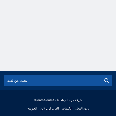
© game-game - ﺵﻼ ﻓ ﺓﺮﺤﻟﺍ ﺏﺎﻌﻟﻷ ﺍ
English
العربية
ردود الفعل
الكلمات
العاب اون لاين