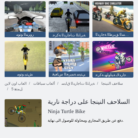
ﻲﻛﺎﺤﻣ ﻊﻳﺮﺴﻟﺍ ﻖﻳﺮﻄﻟﺍ ﺔﺟﺍﺭﺪﻟﺍ
ﺭﻭﺮﻤﻟﺍ ﻮﺗﻮﻣ
ﺔﻳﺭﺎﻨﻟﺍ ﺕﺎﺟﺍﺭﺪﻟﺍ ﺔﻛﺮﺣ
ﻲﺘﻴﺳ ﺔﻤﻳﺮﺠﻟﺍ ﺱﺎﻐﻴﻓ
ﺶﺘﻴﺑ ﻮﺗﻮﻣ
ﺐﻴﻠﺼﻟﺍ ﺔﺟﺍﺭﺪﻟﺎﺑ ﺔﻴﻧﺍﻮﻠﻬﺑ ﺔﻛﺮﺣ
سلاحف النينجا
ﺔﻳﺭﺎﻨﻟﺍ ﺕﺎﺟﺍﺭﺪﻟﺍ ﻕﺎﺒﺳ
ألعاب سباقات
العاب اون لاين
5 ﻞﻤﺘﻫ
السلاحف النينجا على دراجة نارية
Ninja Turtle Bike
دفع عن طريق المجاري ومحاولة للوصول الى نهاية.