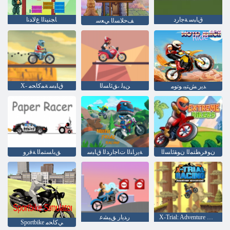
ﻕﺎﺒﺳ ﺔﺟﺍﺭﺩ
ﺎﺠﻨﻴﻨﻟﺍ ﻉﻻ ﺪﻧﺍ
ﻒﺣﻼ ﺴﻟﺍ ﻲﻌﺳ
ﻦﻴﻟ ،ﻖﺋﺎﺴﻟﺍ
X- ﻕﺎﺒﺳ ﺔﻤﻛﺎﺤﻣ
ﺪﻳﺭ ﺶﺘﻴﺑ ﻮﺗﻮﻣ
ﻥﻮﻓﺮﻄﺘﻤﻟﺍ ﻥﻮﻘﺋﺎﺴﻟﺍ
ﺔﻳﺭﺎﻨﻟﺍ ﺕﺎﺟﺍﺭﺪﻟﺍ ﻕﺎﺒﺳ
ﻖﺑﺎﺴﺘﻤﻟﺍ ﺔﻗﺭﻭ
X-Trial: Adventure Mountain ﻕﺎﺒﺳ
ﺭﺪﻳﺍﺭ ﻖﻴﺸﻋ
Sportbike ﻲﻛﺎﺤﻣ