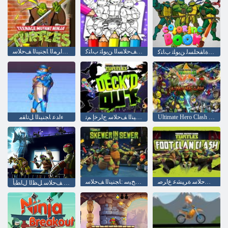
ﺎﺠﻨﻴﻨﻟﺍ ﻒﺣﻼ ﺴﻟﺍ ﻦﻳﻮﻠﺗ ﺏﺎﺘﻛ
ﻥﻮﻟﻮﺤﺘﻤﻟﺍ ﻥﻮﻘﻫﺍﺮﻤﻟﺍ ﺎﺠﻨﻴﻨﻟﺍ ﻒﺣﻼ ﺳ
ﺎﺠﻨﻴﻨﻟﺍ ﺓﺎﻔﺤﻠﺴﻟ ﻦﻳﻮﻠﺗ ﺏﺎﺘﻛ
Ultimate Hero Clash :ﺯﺮﺠﻨﻳﺭ ﺭﻭﺎﺑ ﺪﺿ ﺎﺠﻨﻴﻨﻟﺍ ﻒﺣﻼ ﺳ
ﺎﺠﻨﻴﻨﻟﺍ ﻒﺣﻼ ﺳ ﺝﺍﺮﺧﺇ ﻢﺗ
ءﺍﺪﻋ ﺎﺠﻨﻴﻨﻟﺍ ﻞﺗﺎﻘﻣ
ﺎﺠﻨﻴﻨﻟﺍ ﻒﺣﻼ ﺳ ﺓﺮﻴﺸﻋ ﻉﺍﺮﺻ
ﻱﺭﺎﺠﻤﻟﺍ ﻲﻓ ﺦﻴﺳ :ﺎﺠﻨﻴﻨﻟﺍ ﻒﺣﻼ ﺳ
ﺎﺠﻨﻴﻨﻟﺍ ﻒﺣﻼ ﺳ ﻞﻈﻟﺍ ﻝﺎﻄﺑﺃ