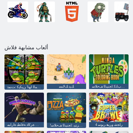
ألعاب مشابهة فلاش
ﻦﻳﻮﻠﺗ ﺏﺎﺘﻛ ﺎﺠﻨﻴﻨﻟﺍ ﻒﺣﻼ ﺳ
ﻚﻴﻧ ﻚﻟﺎﻤﻣ
ﺔﻤﻳﺪﻘﻟﺍ ﺔﺳﺭﺪﻤﻟﺍ ﺎﻬﻧﺍ' ﻦﻴﻜﻴﻛ :ﺖﻨﻤﺗ
4 ﺭﺎﺠﺷ ﻭﺮﻴﻫ ﺮﺑﻮﺳ
ﺎﺠﻨﻴﻨﻟﺍ ﻒﺣﻼ ﺳ ﺓﺮﻛﺍﺫ ﺔﻗﺎﻄﺑ ﺓﺍﺭﺎﺒﻣ
!ﺓﺎﻔﺤﻠﺴﻟﺍ ﻞﺜﻣ ﺍﺰﺘﻴﺑ :ﺎﺠﻨﻴﻨﻟﺍ ﻒﺣﻼ ﺳ