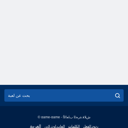
© game-game - ﺵﻼ ﻓ ﺓﺮﺤﻟﺍ ﺏﺎﻌﻟﻷ ﺍ
English
العربية
ردود الفعل
الكلمات
العاب اون لاين