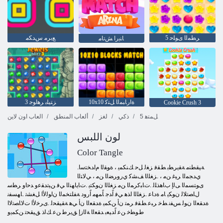
5 ﺮﻄﻤﻟﺍ ﻯﻮﻠﺣ
ﻊﺑﺮﻣ ﺱﺪﻜﻣ
ﺎﻨﻳﺭﺍ ﺶﺗﺎﻣ
10x10 ﺓﺍﺭﺎﺒﻤﻟﺍ ﻞﺘﻛ
3 ﺰﺘﻴﻠﺑ ﺮﻫﺍﻮﺟ
Cookie Crush 3
5 ﻞﻤﺘﻫ
ذكي
لغز
ألعاب المنطق
العاب اون لاين
لون اللبس
Color Tangle
.ﺔﻴﻘﻄﻨﻣ ﺔﻘﻳﺮﻄﺑ ﻂﻘﻓ ﺰﻐﻟ ﻞﺣ ﻚﻨﻜﻤﻳ ، ﺓﻮﻘﻟﺍ ﻡﺍﺪﺨﺘﺳﺍ
ﻱﺪﺠﻤﻟﺍ ﺮﻴﻏ ﻦﻣ ، .ﺰﻐﻠﻟﺍ ﻒﺸﻛ ﻱﺭﻭﺮﻀﻟﺍ ﻦﻣ ، ﻲﻟﺎﺘﻟﺍ
ﻯﻮﺘﺴﻤﻟﺍ ﻰﻟﺇ ﺏﺎﻫﺬﻠﻟ .ﺕﺎﺒﻛﺮﻤﻟﺍ ﻦﻣ ﺰﻐﻠﻟﺍ ﻥﻮﻜﺘﻳ .ﺕﺎﻳﺎﻬﻨﻟﺍ ﻲﻓ ﻦﻴﺗﺪﻘﻋﻭ ﺪﺣﺍﻭ ﺮﻄﺳ
ﻝﺎﺼﺗﻼ ﻟ ﻥﻮﻜﻳ ﺎﻣ ﺓﺩﺎﻋ .ﺰﻐﻠﻟﺍ ﺍﺬﻫ ﻲﻓ ﺍًﺪﺟ ﺎًﻤﻬﻣ ﺍًﺭﻭﺩ ﺔﻔﻠﺘﺨﻤﻟﺍ ﻥﺍﻮﻟﻷ ﺍ ﻞﻐﺸﺗ .ﺎﻬﺴﻔﻧ
ﺓﺪﻘﻌﻟﺍ ﻥﻮﻟ ﺲﻔﻧ ﻂﺧ ﺮﺒﻋ ﻂﻘﻓ ﺮﻤﺗ ﻥﺃ ﻦﻜﻤﻳ ﺓﺪﻘﻌﻟﺍ ﻥﺃ ﻲﻫ ﺔﻘﻴﻘﺤﻟ .ﻯﺮﺧﻷ ﺍ ﺕﻻ ﺎﺼﺗﻻ ﺍ
ﻁﻮﻄﺧ ﻦﻋ ﺍًﺪﻴﻌﺑ ﺪﻘﻌﻟﺍ ﺔﻟﺍﺯﺇ ﻖﻳﺮﻃ ﻦﻋ ﻚﻟﺫ ﻖﻴﻘﺤﺗ ﻦﻜﻤﻳﻭ