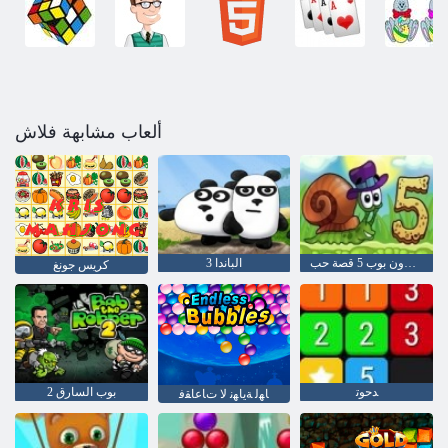
ألعاب مشابهة فلاش
الحلزون بوب 5 قصة حب
3 الباندا
كريس جونغ
ﺪﺣﻮﺗ
بوب السارق 2
ﺎﻬﻟ ﺔﻳﺎﻬﻧ ﻻ ﺕﺎﻋﺎﻘﻓ