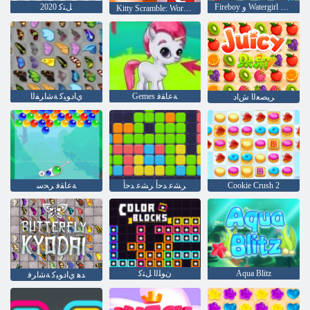
Fireboy ﻭ Watergirl 4: Crystal Temple
ﻞﺘﻛ 2020
Kitty Scramble: Word Stacks
Gemes ﺔﻋﺎﻘﻓ
ﻱﺍﺩﻮﻴﻛ ﺔﺷﺍﺮﻔﻟﺍ
ﺮﻴﺼﻌﻟﺍ ﺵﺍﺩ
Cookie Crush 2
ﺮﺸﻋ ﺪﺣﺃ ﺮﺸﻋ ﺪﺣﺃ
ﺔﻋﺎﻘﻓ ﺮﺤﺳ
Aqua Blitz
ﻥﻮﻠﻟﺍ ﻞﺘﻛ
ﺪﻫ ﻱﺍﺩﻮﻴﻛ ﺔﺷﺍﺮﻓ