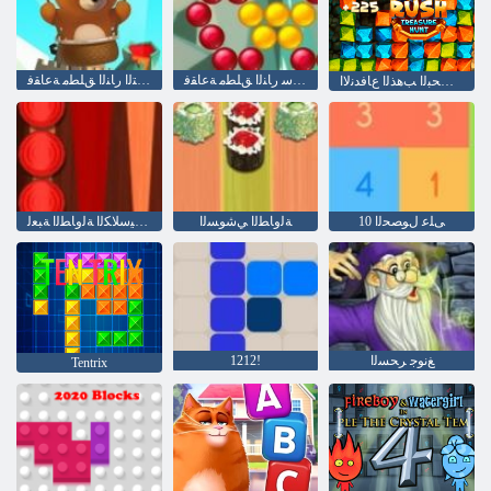
ﺎﻏﺎﺳ ﺭﺎﻨﻟﺍ ﻖﻠﻄﻣ ﺔﻋﺎﻘﻓ
ﺎﻬﻟ ﺔﻳﺎﻬﻧ ﻻ ﻲﺘﻟﺍ ﺭﺎﻨﻟﺍ ﻖﻠﻄﻣ ﺔﻋﺎﻘﻓ
ﺰﻨﻜﻟﺍ ﻦﻋ ﺚﺤﺒﻟﺍ ﺐﻫﺬﻟﺍ ﻉﺎﻓﺪﻧﻻ ﺍ
10 ﻰﻠﻋ ﻝﻮﺼﺤﻟﺍ
ﺔﻟﻭﺎﻄﻟﺍ ﻲﺷﻮﺴﻟﺍ
ﺔﻴﻜﻴﺳﻼ ﻜﻟﺍ ﺔﻟﻭﺎﻄﻟﺍ ﺔﺒﻌﻟ
ﻎﻧﻮﺟ ﺮﺤﺴﻟﺍ
1212!
Tentrix