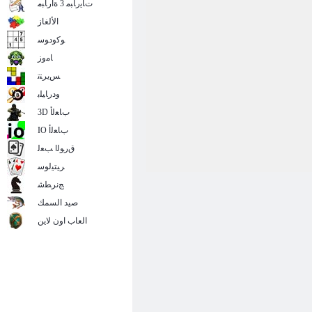
ﺕﺎﻳﺭﺎﺒﻣ 3 ﺓﺍﺭﺎﺒﻣ
الألغاز
ﻮﻛﻭﺩﻮﺳ
ﺎﻣﻭﺯ
ﺲﻳﺮﺘﺗ
ﻭﺩﺭﺎﻴﻠﺑ
3D ﺏﺎﻌﻟﺃ
IO ﺏﺎﻌﻟﺃ
ﻕﺭﻮﻟﺍ ﺐﻌﻟ
ﺮﻴﺘﻴﻟﻮﺳ
ﺞﻧﺮﻄﺷ
صيد السمك
العاب اون لاين