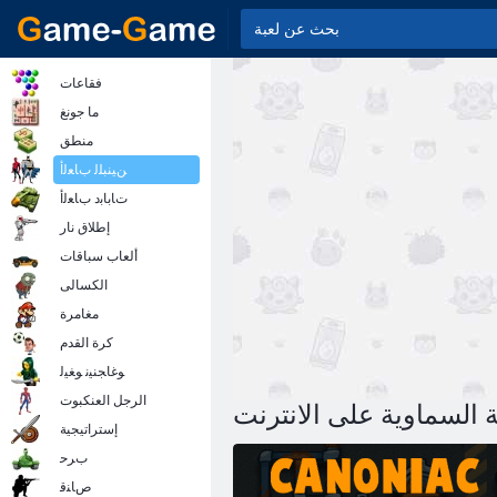
فقاعات
ما جونغ
منطق
ﻦﻴﻨﺒﻠﻟ ﺏﺎﻌﻟﺃ
ﺕﺎﺑﺎﺑﺩ ﺏﺎﻌﻟﺃ
إطلاق نار
ألعاب سباقات
الكسالى
مغامرة
كرة القدم
ﻮﻏﺎﺠﻨﻴﻧ ﻮﻐﻴﻟ
الرجل العنكبوت
ة السماوية على الانترنت
إستراتيجية
ﺏﺮﺣ
ﺹﺎﻨﻗ