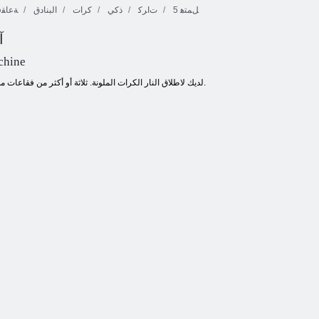
5 ﻞﻤﺘﻫ
ﺕﺍﺮﻛ
ذكي
كرات
البنادق
ﺔﻋﺎﻘﻓ
آ
أميغو بانشو 2
أميغو بانشو
2 ﺊﺒﻌﻤﻟﺍ ﺮﺑﻮﺳ
chine
لديك لاطلاق النار الكرات الملونة. ثلاثة أو أكثر من فقاعات من نفس اللون تختفي.