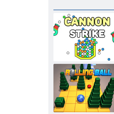
ﻚﻳﺍﺮﺘﺳ ﻊﻓﺪﻣ