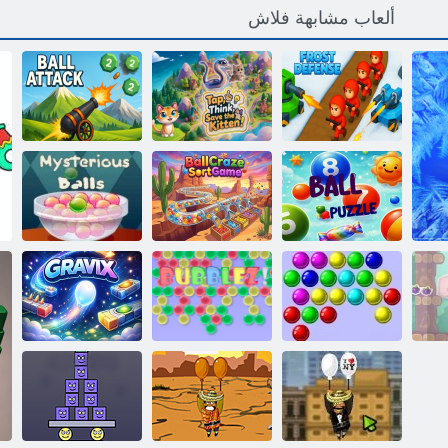
ألعاب مشابهة فلاش
!ﺔﻄﻘﻟﺍ ﺬﻘﻧﺃ
ﻊﻴﻘﺼﻟﺍ ﻉﺎﻓﺪﻟﺍ
،ﺮﻜﻓ ،ﻂﻐﺿﺍ
ﺓﺮﻜﻟﺍ ﻡﻮﺠﻫ
ﺓﺮﻜﻟﺍ ﺰﻐﻟ
ﺕﺍﺮﻜﻟﺍ ﺯﺮﻓ ﺔﺒﻌﻟ
ﺔﻀﻣﺎﻐﻟﺍ ﺕﺍﺮﻜﻟﺍ
P
فقاعات
ﺔﻋﺎﻘﻓ
ﺲﻜﻴﻓﺍﺮﺟ