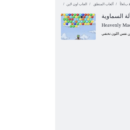
 ﺏﺎﻌﻟﺃ
ألعاب المنطق
العاب اون لاين
لة السماوية
Heavenly Ma
ﺔﺟﺮﺣﺪﺘﻤﻟﺍ ﺓﺮﻜﻟﺍ