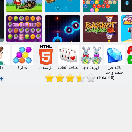
جنود ومدفع:
ﺕﺎﻋﺎﻘﻔﻟﺍ ﻑﺫﺎﻗ
ﻊﻓﺍﺪﻣﻭ ﺔﻨﺻﺍﺮﻘﻟﺍ
الجبل هجوم
ﺲﻛﻮﻠﻳﺩ ﺭﺎﻨﻟﺍ
ﻮﺳ
ﻊﻓﺪﻤﻟﺍ ﺔﻠﺳ
2 ﺮﺘﺳﻼ ﺑ ﻥﻮﻴﻧ
ﻖﻠﻄﻣ ﻯﻮﻠﺣ
ثلاثة في
ﻕﺮﻔﻟﺍ ﺪﺟ
بطاقة ألعاب
5 ﻞﻤﺘﻫ
ﺕﺍﺮﻛ
ذك
صف واحد
(Total 66)