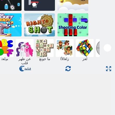
ﻥﺎﻣ ﻊﻓﺪﻣ
ﺲﻤﻐﻳ ﻁﺎﻘﺳﺇ
ﻡﻮﺑ ﻊﻓﺪﻣ
ﺦﻳﺭﺍﻮﺼﻟﺍ
ﺮﻳﻮﺼﺘﻟﺍ ﻥﻮﻟ
ﻖﺤﻟﺍ ﺔﻘﻠﻃ
ءﺎﻗﺪﺻﻷ ﺍ ﺮﺑ
ﺔﻫﺎﺘﻣ
لغز
ﺯﺎﻐﻟﻷ ﺍ
ما جونغ
عن ظهر
ﻢﻠﻌﺗ
قلب
قتامة