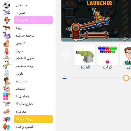
ﺕﺎﺿﺎﻳﺭ
طيران
ﺕﺎﻨﺒﻠﻟ ﺏﺎﻌﻟﺃ
ﻞﻴﺧ
ترجمة حرفية
تلبيس
باربي
طهي الطعام
ﺮﻌﺷ ﻒﻔﺼﻣ
ي
كرات
البنادق
تلوين
ﺏﺃ ﻚﻴﻣ
ﺓﺪﻤﺠﻣ
قاذفة Canoniac
ﺔﻧﻮﻠﻣ ﻞﺘﻛ
ﺕﺍﺭﻮﺻﺎﻨﻳﺪﻟﺍ
مغامرة
ﻦﻴﻨﺛﻻ ﺏﺎﻌﻟﺃ
الصبي و فتاة