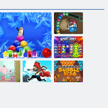
ﺮﺣﺎﺴﻟﺍ
ﺔﺿﺎﻳﺮﻟﺍ ﻉﻮﻧ
البحر فقاعات
البطل فقاعة 3D
القراصنة
الفواكه القطب الشمالي
omme Pomme