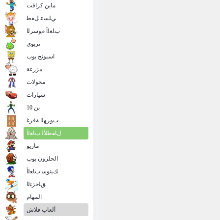
ماين كرافت
ﻲﻠﺴﻋ ﻞﻔﻃ
ﺏﺎﻌﻟﺃ ﻡﻮﺳﺮﻟﺍ
تربوي
اسبونج بوب
مزرعة
محولات
سيارات
بن 10
ﺏﻭﺮﻬﻟﺍ ﺔﻓﺮﻏ
ﻝﺎﻔﻃﻸ ﻟ ﺏﺎﻌﻟﺃ
ماريو
الحلزون بوب
ﻚﻴﻧﻮﺳ ﺏﺎﻌﻟﺃ
ﻖﻠﺣﺰﺘﻟﺍ
المهام
ألعاب فلاش