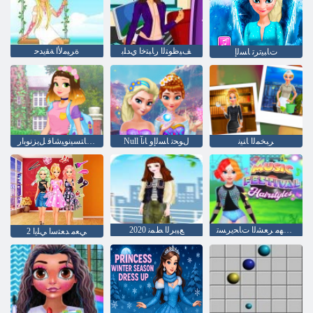
ﻒﻴﻇﻮﺘﻟﺍ ﺭﺎﺒﺘﺧﺍ ﻱﺪﻠﺑ
ﺓﺮﻴﻣﻷ ﺍ ﺔﻘﻳﺪﺣ
ﺕﺎﺒﻴﺗﺮﺗ ﺎﺴﻟﺇ
ﺮﺒﺨﻤﻟﺍ ﺎﻨﻴﻧ
Null ﻝﻮﺤﺗ ﺎﺴﻟﺇﻭ ﺎﻧﺁ
ﺏﺎﻫﺬﻟﺍ ﻰﻠﻋ ﺎﺘﺴﻴﻧﻮﻴﺷﺎﻓ ﻞﻳﺰﻧﻮﺑﺍﺭ
ﻰﻘﻴﺳﻮﻤﻟﺍ ﻥﺎﺟﺮﻬﻣ ﺮﻌﺸﻟﺍ ﺕﺎﺤﻳﺮﺴﺗ
ﻊﻴﺑﺮﻟﺍ ﻂﻤﻧ 2020
2 ﻲﻌﻣ ﺪﻌﺘﺳﺍ ﻲﻠﻳﺍ