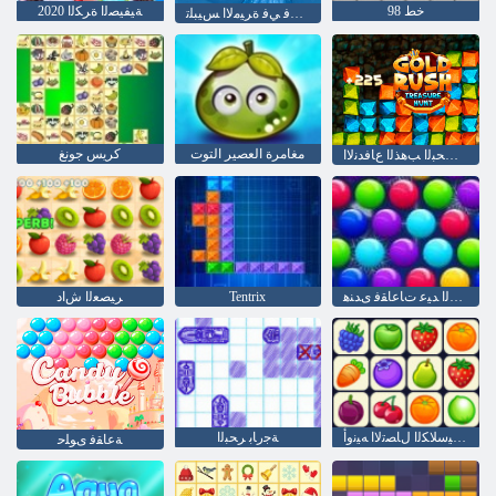
خط 98
2020 ﺔﻴﻔﻴﺼﻟﺍ ﺓﺮﻜﻟﺍ
ءﺎﺘﺸﻟﺍ ﻞﺼﻓ ﻲﻓ ﺓﺮﻴﻣﻻ ﺍ ﺲﻴﺒﻠﺗ
مغامرة العصير التوت
كريس جونغ
ﺰﻨﻜﻟﺍ ﻦﻋ ﺚﺤﺒﻟﺍ ﺐﻫﺬﻟﺍ ﻉﺎﻓﺪﻧﻻ ﺍ
ﺔﻌﺒﻄﻟﺍ ﺩﻼ ﻴﻤﻟﺍ ﺪﻴﻋ ﺕﺎﻋﺎﻘﻓ ﻯﺪﻨﻫ
Tentrix
ﺮﻴﺼﻌﻟﺍ ﺵﺍﺩ
ﺔﻴﻜﻴﺳﻼ ﻜﻟﺍ ﻝﺎﺼﺗﻻ ﺍ ﻪﻴﻧﻭﺃ
ﺔﺟﺭﺎﺑ ﺮﺤﺒﻟﺍ
ﺔﻋﺎﻘﻓ ﻯﻮﻠﺣ