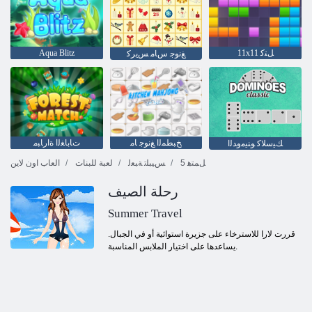
11x11 ﻞﺘﻛ
Aqua Blitz
ﻎﻧﻮﺟ ﺱﺎﻣ ﺲﻳﺮﻛ
ﺦﺒﻄﻤﻟﺍ ﻎﻧﻮﺟ ﺎﻣ
ﺕﺎﺑﺎﻐﻟﺍ ﺓﺍﺭﺎﺒﻣ
ﻚﻴﺳﻼ ﻛ ﻮﻨﻴﻣﻭﺪﻟﺍ
5 ﻞﻤﺘﻫ
ﺲﻴﺒﻠﺗ ﺔﺒﻌﻟ
لعبة للبنات
العاب اون لاين
رحلة الصيف
Summer Travel
قررت لارا للاسترخاء على جزيرة استوائية أو في الجبال.
يساعدها على اختيار الملابس المناسبة.