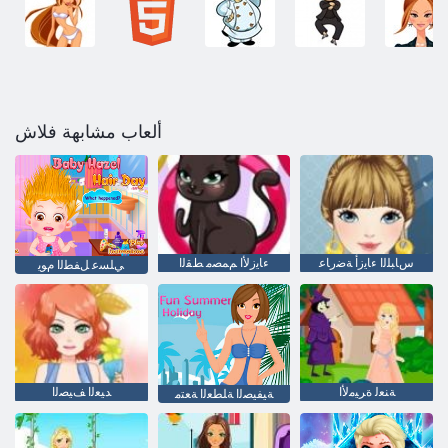
ألعاب مشابهة فلاش
ﺱﺎﺒﻠﻟﺍ ءﺎﻳﺯﺃ ﺔﺿﺭﺎﻋ
ءﺎﻳﺯﻷ ﺍ ﻢﻤﺼﻣ ﻂﻘﻟﺍ
ﻲﻠﺴﻋ ﻞﻔﻄﻟﺍ ﻡﻮﻳ
ﺔﻨﻌﻟ ﺓﺮﻴﻣﻷ ﺍ
ﺪﻴﻌﻟﺍ ﻒﻴﺼﻟﺍ
ﺔﻴﻔﻴﺼﻟﺍ ﺔﻠﻄﻌﻟﺍ ﺔﻌﺘﻣ