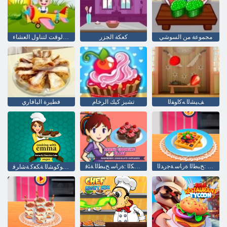
مجموعة من السوشي
كعكة الجزر
طفل عسلي: الوقت لتناول العشاء
ﻒﻴﺸﻟﺍ ﻪﻛﺍﻮﻔﻟﺍ
تشيز كيك الرخام
فطيرة البافاري
ﺕﻼ ﻓﺍﻭ ﺔﻴﺴﻧﺮﻔﻟﺍ ﺐﺨﻨﻟﺍ :ﺦﺒﻄﻟﺍ ﺓﺭﺎﺳ ﺔﺟﺭﺪﻟﺍ
ﺕﻮﺘﻟﺍ ﻪﺗﻻ ﻮﻛﻮﺸﻟﺍ ﻚﻌﻜﻟﺍ :ﺓﺭﺎﺳ ﺦﺒﻄﻟﺍ ﺔﺌﻓ
ﺎﻤﻳﺇ ﻊﻣ ﺦﺒﻄﻟﺍ :ﺔﺗﻻ ﻮﻛﻮﺸﻟﺍ ﺔﻜﻌﻛ ﺔﺷﺍﺮﻓ