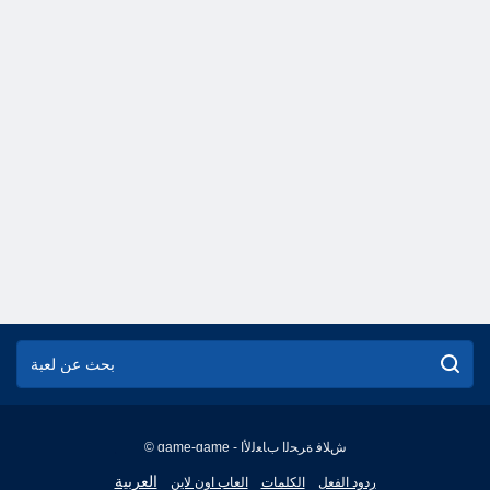
© game-game - ﺵﻼ ﻓ ﺓﺮﺤﻟﺍ ﺏﺎﻌﻟﻷ ﺍ
English
العربية
ردود الفعل
الكلمات
العاب اون لاين