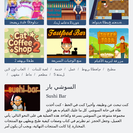
ﻦﻴﺒﻋﻼ ﻟﺍ ﺓﺩﺪﻌﺘﻣ ﺦﺒﻄﻟﺍ ﺔﻴﻧﻭﺎﻌﺗ
ﺕﺍﻮﺧﻷ ﺍ ءﺍﺪﻏ ﺮﻴﻀﺤﺗ
ﺓﻭﺭﺬﻟﺍ ﺔﻋﺎﺳ ﻝﺩﺎﻧ
منع الوجبات السريعة
2 ﻂﻘﻟﺍ ﻰﻬﻘﻣ
مزرعة لتربية الأغنام
مطبخ
ﻡﺎﻌﻄﻟﺍ ﻲﻬﻃ
عمل
خدمة
لعبة للبنات
العاب اون لاين
5 ﻞﻤﺘﻫ
مطعم
ﻩﺎﻃ
مقهى
السوشي بار
Sushi Bar
كنت تبحث عن وظيفة، وأخيرا كنت في الحظ - كنت أخذت
طاه في حانة السوشي. كل ما عليك القيام به هو خلق
مجموعة متنوعة من السوشي بسرعة وكفاءة. هذه العملية هي على النحو التالي: يأتي
العميل، وجعل الحجز. ثم نظرتم في كتاب وصفات كيفية طبخ ويطهى مع المنتجات
المختارة. إذا كانت المنتجات النهائية، ويجب أن يكون أمر.