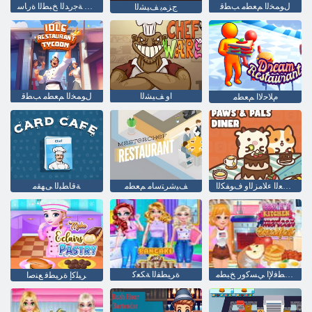
ﻝﻮﻤﺨﻟﺍ ﻢﻌﻄﻣ ﺐﻄﻗ
ﻮﺴﻴﻣﺍﺮﻴﺗ ﺱﺄﻛ ﺔﺟﺭﺪﻟﺍ ﺦﺒﻄﻟﺍ ﺓﺭﺎﺳ
ﺝﺰﻤﻳ ﻒﻴﺸﻟﺍ
ﺍﻭ ﻒﻴﺸﻟﺍ
ﻝﻮﻤﺨﻟﺍ ﻢﻌﻄﻣ ﺐﻄﻗ
ﻡﻼ ﺣﻻ ﺍ ﻢﻌﻄﻣ
ءﺎﺸﻌﻟﺍ ءﻼ ﻣﺰﻟﺍﻭ ﻑﻮﻔﻜﻟﺍ
ﻒﻴﺷﺮﺘﺳﺎﻣ ﻢﻌﻄﻣ
ﺔﻗﺎﻄﺒﻟﺍ ﻰﻬﻘﻣ
ﻲﻜﻳﺮﻣﻷ ﺍ ﺭﺎﻄﻓﻹ ﺍ ﻲﺴﻛﻭﺭ ﺦﺒﻄﻣ
ﺓﺮﻴﻄﻔﻟﺍ ﺔﻜﻌﻛ
ﺮﻴﻠﻛﺇ ﺓﺮﻴﻄﻓ ﻊﻨﺻﺍ