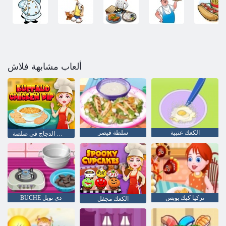
ألعاب مشابهة فلاش
الكعك عنبية
سلطة قيصر
الجاموس الدجاج في صلصة
تركيا كيك بوبس
BUCHE دي نويل
الكعك مجفل