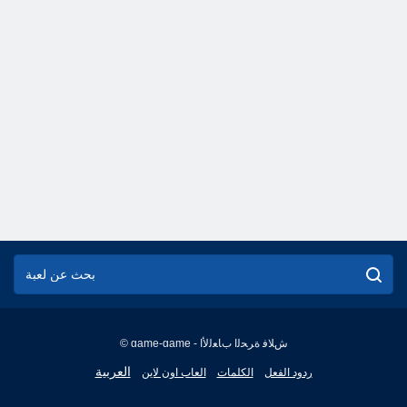
© game-game - ﺵﻼ ﻓ ﺓﺮﺤﻟﺍ ﺏﺎﻌﻟﻷ ﺍ
English
العربية
ردود الفعل
الكلمات
العاب اون لاين
Français