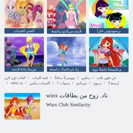
ﻰﺳﻮﻣ ﻊﻴﺑﺭ ءﺎﻳﺯﺃ
الجني الجنيات
ﻼ ﻴﺘﺳ ﺲﻜﻨﻳﻭ ﻥﺎﺘﺴﻓ
ﻲﺳﺭﺍﺩ ﺓﺮﺣﺎﺴﻟﺍ ﺕﺎﻤﺠﻫ
ﺲﻴﺒﻠﺗ ﺓﺎﺘﻓ ﻼ ﻴﺘﺳ
ﺱﺎﺒﻠﻟﺍﻭ ﺔﻠﻴﻤﺠﻟﺍ ﺓﺎﺘﻔﻟﺍ ﻡﻮﻠﺑ
عن ظهر قلب
ينكس
ﻡﻮﺳﺮﻟﺍ ﺏﺎﻌﻟﺃ
لعبة للبنات
العاب اون لاين
5 ﻞﻤﺘﻫ
تربوي
ﺲﻜﻨﻳﻭ
7 سنوات
الجنيات ينكس
winx ناد
winx ناد. زوج من بطاقات
Winx Club Similarity