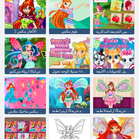
بلوم ينكس
الألغاز ينكس 2
نادي ينكس الخديعة التذكارية
صالون تجميل للحيوانات الاليفة
ستيلا الوجه تحول winx ناد
ﺱﺎﺒﻠﻟﺍ ﺍﺭﻮﻠﻓ ﺲﻜﻨﻳﻭ
ﺲﻜﻨﻳ ﺓﺮﻴﻣﻷ ﺍ ﻝﺎﻤﺠﻟﺍ ﻂﻤﻧ
ﺲﻜﻨﻳ ﺓﺮﻴﻣﻷ ﺍ ﻞﻴﻳﺭﺍ ﻂﻤﻧ
بلوم ينكس ماجيك ملابس