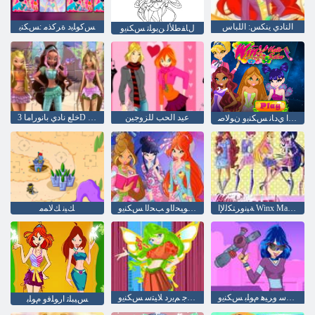
النادي ينكس: اللباس
ﺲﻛﻮﻠﻳﺩ ﺓﺮﻛﺬﻣ :ﺲﻜﻨﻳ
ﻝﺎﻔﻃﻸ ﻟ ﻦﻳﻮﻠﺗ ﺲﻜﻨﻳﻭ
عيد الحب للزوجين
خلع نادي بانوراما 3D لغز
ﺮﻌﺸﻟﺍ ﻱﺩﺎﻧ ﺲﻜﻨﻳﻭ ﻥﻮﻟﺎﺻ
ﺔﻴﻧﻭﺮﺘﻜﻟﻹ ﺍ Winx Magic ﺔﻗﺎﻄﺑ
ﺔﻔﻴﻟﻷ ﺍ ﺕﺎﻧﺍﻮﻴﺤﻟﺍﻭ ﺐﺤﻟﺍ ﺲﻜﻨﻳﻭ
ﻚﻴﻧ ﻚﻟﺎﻤﻣ
ﻞﻳﺎﺘﺳ ﻭﺮﻴﻫ ﻡﻮﻠﺑ ﺲﻜﻨﻳﻭ
ﻝﺮﻴﺟ ﻢﻳﺭﺩ ﻼ ﻴﺘﺳ ﺲﻜﻨﻳﻭ
ﺲﻴﺒﻠﺗ ﺍﺭﻮﻠﻓﻭ ﻡﻮﻠﺑ