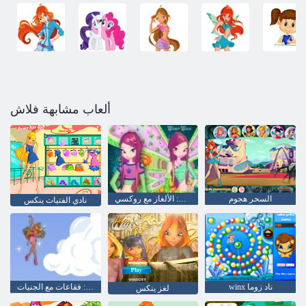
ألعاب مشابهة فلاش
السحر هجوم
وينكس: الألغاز مع روكسي
نادي الفتيات ينكس
winx ناد زوما
وينكس: فقاعات مع الجنيات
لغز ينكس