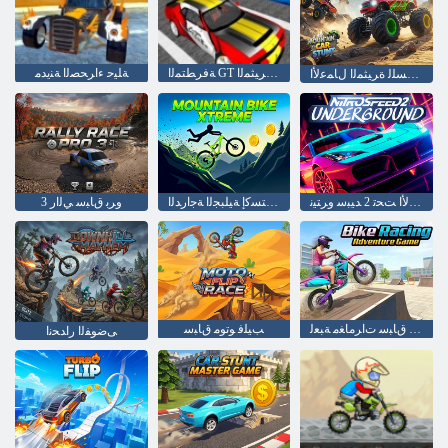
ﺔﻓﺮﻄﺘﻤﻟﺍ GT ﺕﺍﺭﺎﻴﺳ ﺔﻨﻳﺪﻣ ﺓﺮﻴﺜﻤﻟﺍ
ﺔﻠﻴﺣ ءﺍﺮﺤﺼﻟﺍ ﺔﻨﻳﺪﻣ
ﺔﻴﻠﺒﺠﻟﺍ ﺕﺍﺭﺎﻴﺴﻠﻟ ﺓﺮﻴﺜﻤﻟﺍ ﻝﺎﻤﻋﻷ ﺍ
ﺽﺭﻷ ﺍ ﺖﺤﺗ 2 ﺪﻴﺒﺳ ﻭﺮﺘﻴﻧ
ﻢﻳﺮﺘﺴﻛﺇ ﺔﻴﻠﺒﺠﻟﺍ ﺔﺟﺍﺭﺪﻟﺍ
3 ﻭﺮﺑ ﻕﺎﺒﺳ ﻲﻟﺍﺭ
ﺕﺎﺟﺍﺭﺪﻟﺍ ﻕﺎﺒﺳ ﺕﺍﺮﻣﺎﻐﻣ ﺔﺒﻌﻟ
ﺐﻴﻠﻓ ﻮﺗﻮﻣ ﻕﺎﺒﺳ
ﻰﺿﻮﻔﻟﺍ ﺭﺍﺪﺤﻧﺍ