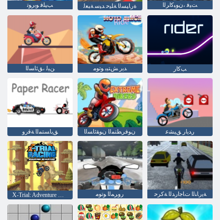
ﺖﻴﻓ ،ﻥﻮﺒﻛﺍﺮﻟﺍ
ﺐﻴﻠﻓ ﻮﺑﺭﻮﺗ
ﺓﺭﺎﻴﺴﻟﺍ ﺔﻠﻴﺣ ﺪﻴﺳ ﺔﺒﻌﻟ
ﺪﻳﺭ ﺶﺘﻴﺑ ﻮﺗﻮﻣ
ﻦﻴﻟ ،ﻖﺋﺎﺴﻟﺍ
ﺐﻛﺍﺭ
ﺭﺪﻳﺍﺭ ﻖﻴﺸﻋ
ﻥﻮﻓﺮﻄﺘﻤﻟﺍ ﻥﻮﻘﺋﺎﺴﻟﺍ
ﻖﺑﺎﺴﺘﻤﻟﺍ ﺔﻗﺭﻭ
ﺔﻳﺭﺎﻨﻟﺍ ﺕﺎﺟﺍﺭﺪﻟﺍ ﺔﻛﺮﺣ
ﺭﻭﺮﻤﻟﺍ ﻮﺗﻮﻣ
X-Trial: Adventure Mountain ﻕﺎﺒﺳ