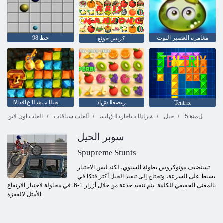
مغامرة العصير التوت
خط 98
كريس جونغ
ﺮﻴﺼﻌﻟﺍ ﺵﺍﺩ
ﺰﻨﻜﻟﺍ ﻦﻋ ﺚﺤﺒﻟﺍ ﺐﻫﺬﻟﺍ ﻉﺎﻓﺪﻧﻻ ﺍ
Tentrix
5 ﻞﻤﺘﻫ
حيل
ﺔﻳﺭﺎﻨﻟﺍ ﺕﺎﺟﺍﺭﺪﻟﺍ ﻕﺎﺒﺳ
ألعاب سباقات
العاب اون لاين
سوبر الحيل
Spupreme Stunts
تستضيف موتوكروس بطولة السنوي، لكنه ليس الاختيار
بسيط على السرعة، وتحتاج إلى تنفيذ الحيل أكثر فتكا في
بالمعنى الحقيقي للكلمة. يتم تنفيذ خدعة من خلال أزرار 1-6. في محاولة لاختيار الارتفاع
الأمثل لالقفزة.