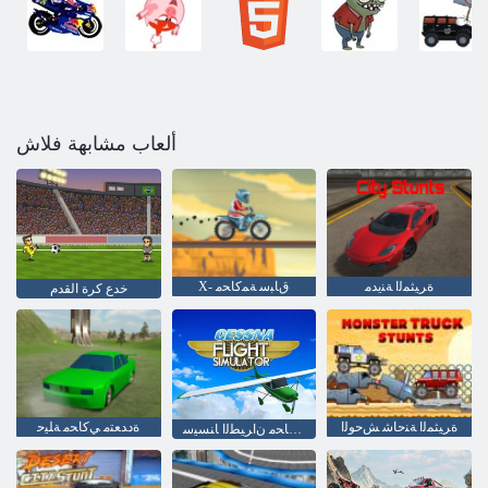
ألعاب مشابهة فلاش
ﺓﺮﻴﺜﻤﻟﺍ ﺔﻨﻳﺪﻣ
X- ﻕﺎﺒﺳ ﺔﻤﻛﺎﺤﻣ
خدع كرة القدم
ﺓﺮﻴﺜﻤﻟﺍ ﺔﻨﺣﺎﺷ ﺶﺣﻮﻟﺍ
ﺓﺩﺪﻌﺘﻣ ﻲﻛﺎﺤﻣ ﺔﻠﻴﺣ
ﻲﻛﺎﺤﻣ ﻥﺍﺮﻴﻄﻟﺍ ﺎﻨﺴﻴﺳ