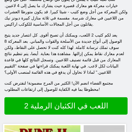
خيارات معركة هو معارك قصيرة حيث يشارك ما يصل إلى 4 لاعبين.
ولكن المعركة من أجل وضع كثيب - شيئا كبيرا. قد يكون متورطا العشرات
من اللاعبين في معارك شرسة. مقسمة في ثلاثة منازل كبيرة ديونز نيك
يقاتلون من أجل المجالات الأساسية للكوكب اراكيس.
يعد لكم
كثيب
2 اللعب، ويمكنك أن تصبح أقوى. كل انتصار جديد يتيح
الوصول إلى أنواع جديدة من الأسلحة والقوات والمباني. بعد المعركة 8
سوف تملك ترسانة كاملة. لهذا كله كنت لا تحصل على النقاط، ولكن
لعدم معارك نقاط يمكن إزالتها. مشاهدة هذا بعناية. أيضا، يتم تنظيم نتائج
المعارك من قبل قائمة تصنيف اللاعبين. وتسجل النتائج كلها في قاعدة
البيانات لكل لاعب. في نهاية اللعبة يمكنك قراءتها في صفحة "التقييم
اللاعبين." لماذا لا نحاول أن يدفع في هذه القائمة لمنصب الأولى؟
مجتمع الفضاء انضم الآن! الكثير من المرح مضمونة! لنفترض كنت
محظوظا بما فيه الكفاية للوصول إلى ارتفاعات المطلوب!
اللعب في الكثبان الرملية 2