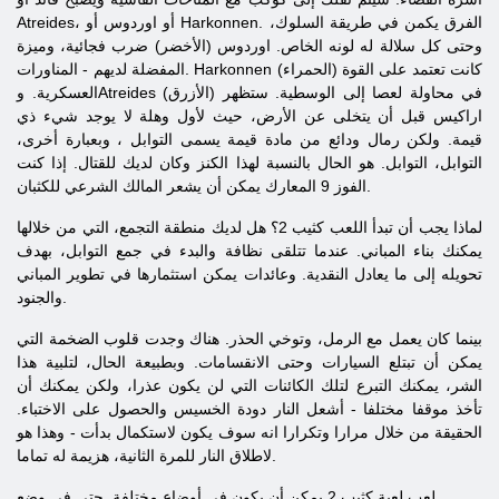
Atreides، أو اوردوس أو Harkonnen. الفرق يكمن في طريقة السلوك،
وحتى كل سلالة له لونه الخاص. اوردوس (الأخضر) ضرب فجائية، وميزة
المفضلة لديهم - المناورات. Harkonnen (الحمراء) كانت تعتمد على القوة
العسكرية. وAtreides (الأزرق) في محاولة لعصا إلى الوسطية. ستظهر
اراكيس قبل أن يتخلى عن الأرض، حيث لأول وهلة لا يوجد شيء ذي
قيمة. ولكن رمال ودائع من مادة قيمة يسمى
التوابل
، وبعبارة أخرى،
التوابل، التوابل. هو الحال بالنسبة لهذا الكنز وكان لديك للقتال. إذا كنت
الفوز 9 المعارك يمكن أن يشعر المالك الشرعي للكثبان.
لماذا يجب أن تبدأ اللعب
كثيب
2؟ هل لديك منطقة التجمع، التي من خلالها
يمكنك بناء المباني. عندما تتلقى نظافة والبدء في جمع التوابل، بهدف
تحويله إلى ما يعادل النقدية. وعائدات يمكن استثمارها في تطوير المباني
والجنود.
بينما كان يعمل مع الرمل، وتوخي الحذر. هناك وجدت قلوب الضخمة التي
يمكن أن تبتلع السيارات وحتى الانقسامات. وبطبيعة الحال، لتلبية هذا
الشر، يمكنك التبرع لتلك الكائنات التي لن يكون عذرا، ولكن يمكنك أن
تأخذ موقفا مختلفا - أشعل النار دودة الخسيس والحصول على الاختباء.
الحقيقة من خلال مرارا وتكرارا انه سوف يكون لاستكمال بدأت - وهذا هو
لاطلاق النار للمرة الثانية، هزيمة له تماما.
لعب لعبة
كثيب
2 يمكن أن يكون في أوضاع مختلفة. حتى في وضع