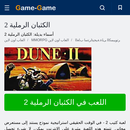
الكثبان الرملية 2
أسماء بديلة: الكثبان الرملية 2
ﺮﺗﻮﻴﺒﻤﻜﻟﺍ ﻰﻠﻋ ﺔﻴﺠﻴﺗﺍﺮﺘﺳﺍ ﺏﺎﻌﻟﺍ
MMORPG العاب اون لاين
العاب اون لاين
اللعب في الكثبان الرملية 2
لعبة
كثيب
2 - في الوقت الحقيقي استراتيجية نموذج يستند إلى مستعرض
مجاني. تتمتع هذه اللعبة مثيرة على الانترنت يمكن، لا شيء تحميل