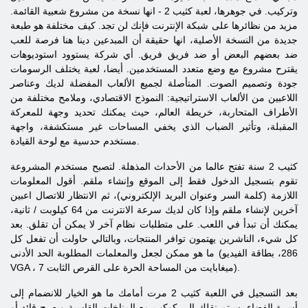
وتركيب. في جوهرها، لعبة كثيب 2 - انها نسخة من مشروع شعبية القائمة.
مزيد من نظائرها على شبكة الإنترنت فإنك لن تجد. كيف مختلفة هو طبعة
جديدة من النسخة الأصلية، انها حقيقة أن المبدعين دينا هنا فرصة للعب
ضد بعضهم البعض أو ضد فريق فريق. أي شركة
يستوود
استوديوهات
يقترح مشروع مع وضع متعدد المستخدمين. أيضا، لعبة يختلف الرسومات
جودة وتصميم الصوت. المتأصلة لجميع الألعاب المفضلة لديك وعناصر
اللاعبين من الألعاب الاستراتيجية: النموذج الاقتصادي، وملامح مختلفة من
الأطراف المتحاربة، خريطة العالم، حيث يمكنك تحديد وجهة للمعركة
المقبلة، وتأثير الضباب الذي يخفي المساحات غير مستكشفة، واجهة
مستخدم حدسية مع لوحة القيادة.
كثيب 2 سنة
تفتح عالما من الأحداث المذهلة. لتصبح مستخدم المشروعة
تقوم بتسجيل الدخول فقط إلى الموقع وإنشاء ملقم. أقول المعلومات
اللازمة (كلمة السر وعنوان البريد الإلكتروني)، ثم الانتظار للاتصال اعبين
آخرين لإنشاء ملقم وإذا كان لديك سرعة الانترنت من 64 كيلوبت / ثانية،
يمكنك أن تبدأ في اللعب. على متطلبات نظام آخر لا يمكن أن تقلق. بعد
كل شيء، الناشرين يهتمون توافر المنتجات، وبالتالي حاولت أن تفعل كل
ما هو ممكن لجعل والمعلمات المطلوبة الحد الأدنى (286، بطاقة الفيديو
، 7 ميغابايت من المساحة الحرة على القرص الثابت).
VGA
بعد التسجيل في اللعبة
كثيب
2 مرت أمامك ما هو الخيار للانضمام إلى
أسرة الفضاء. سيتم نقلك إلى كوكب مع المناخات القاسية ويصبح قائد أو